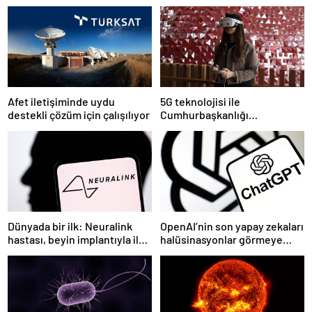
Afet iletişiminde uydu
5G teknolojisi ile
destekli çözüm için çalışılıyor
Cumhurbaşkanlığı
Külliyesi’ndeki konser
AKM’ye taşındı
Dünyada bir ilk: Neuralink
OpenAI’nin son yapay zekaları
hastası, beyin implantıyla ilk
halüsinasyonlar görmeye
kez YouTube videosu
başladı
hazırladı