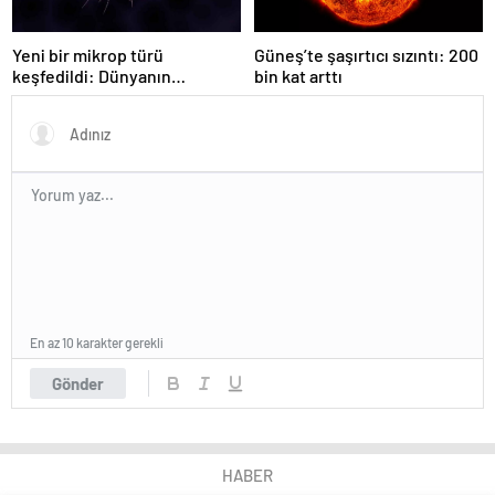
Yeni bir mikrop türü
Güneş’te şaşırtıcı sızıntı: 200
keşfedildi: Dünyanın
bin kat arttı
kurtuluşu artık zor değil, bu
bir devrim!
En az 10 karakter gerekli
Gönder
HABER