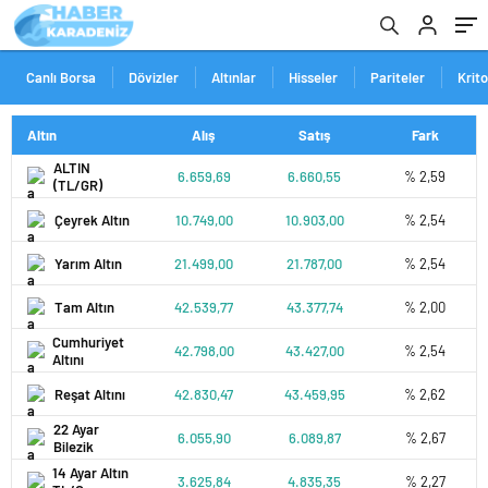
Canlı Borsa
Dövizler
Altınlar
Hisseler
Pariteler
Krit
Altın
Alış
Satış
Fark
ALTIN
6.659,69
6.660,55
% 2,59
(TL/GR)
Çeyrek Altın
10.749,00
10.903,00
% 2,54
Yarım Altın
21.499,00
21.787,00
% 2,54
Tam Altın
42.539,77
43.377,74
% 2,00
Cumhuriyet
42.798,00
43.427,00
% 2,54
Altını
Reşat Altını
42.830,47
43.459,95
% 2,62
22 Ayar
6.055,90
6.089,87
% 2,67
Bilezik
14 Ayar Altın
3.625,84
4.835,35
% 2,27