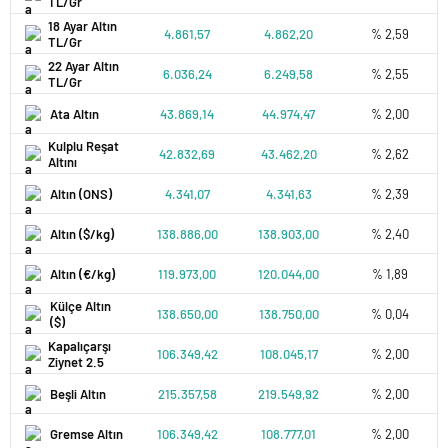
TL/Gr
18 Ayar Altın
4.861,57
4.862,20
% 2,59
TL/Gr
22 Ayar Altın
6.036,24
6.249,58
% 2,55
TL/Gr
Ata Altın
43.869,14
44.974,47
% 2,00
Kulplu Reşat
42.832,69
43.462,20
% 2,62
Altını
Altın (ONS)
4.341,07
4.341,63
% 2,39
Altın ($/kg)
138.886,00
138.903,00
% 2,40
Altın (€/kg)
119.973,00
120.044,00
% 1,89
Külçe Altın
138.650,00
138.750,00
% 0,04
($)
Kapalıçarşı
106.349,42
108.045,17
% 2,00
Ziynet 2.5
Beşli Altın
215.357,58
219.549,92
% 2,00
Gremse Altın
106.349,42
108.777,01
% 2,00