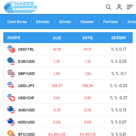
Canlı Borsa
Dövizler
Altınlar
Hisseler
Pariteler
Krit
PARİTE
ALIŞ
SATIŞ
DEĞİŞİM
USD/TRL
47,70
47,71
% % 0.17
EUR/USD
1,15
1,15
% % 0.03
GBP/USD
1,34
1,34
% % -0.1
USD/JPY
158,37
158,39
% % -0.03
USD/CHF
0,81
0,81
% % -0.27
AUD/USD
0,70
0,70
% % 0.13
NZD/USD
0,59
0,59
% % 0.07
BTC/USD
64.854,03
64.857,18
% % 0.61