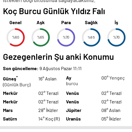
istekleri doğrultusunda sağlayacaksınız.
Koç Burcu Günlük Yıldız Falı
Genel
Aşk
Para
Sağlık
İş
%60
%65
%70
%65
%70
Gezegenlerin Şu anki Konumu
Son güncelleme:
9 Ağustos Pazar 11:11
*
Ay
00°
Yengeç
Güneş
16° Aslan
burcu
(
Günlük Burç
)
Merkür
02° Terazi
Venüs
02° Terazi
Merkür
02° Terazi
Venüs
02° Terazi
Mars
28° İkizler
Jüpiter
08° Aslan
Satürn
14° Koç (R)
Uranüs
05° İkizler