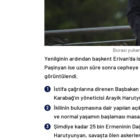
Burası yukarı
Yenilginin ardından başkent Erivan’da i
Paşinyan ise uzun süre sonra cepheye s
görüntülendi.
İstifa çağrılarına direnen Başbakan
Karabağ’ın yöneticisi Arayik Haruty
İkilinin buluşmasına dair yapılan a
ve normal yaşamın başlaması masaya
Şimdiye kadar 25 bin Ermeninin Dağ
Harutyunyan, savaşta ölen askerleri