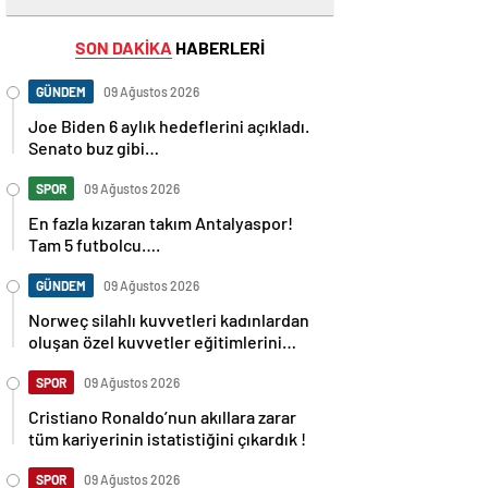
SON DAKİKA
HABERLERİ
GÜNDEM
09 Ağustos 2026
Joe Biden 6 aylık hedeflerini açıkladı.
Senato buz gibi…
SPOR
09 Ağustos 2026
En fazla kızaran takım Antalyaspor!
Tam 5 futbolcu….
GÜNDEM
09 Ağustos 2026
Norweç silahlı kuvvetleri kadınlardan
oluşan özel kuvvetler eğitimlerini
başlattı.
SPOR
09 Ağustos 2026
Cristiano Ronaldo’nun akıllara zarar
tüm kariyerinin istatistiğini çıkardık !
SPOR
09 Ağustos 2026