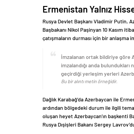
Ermenistan Yalnız Hiss
Rusya Devlet Başkanı Vladimir Putin, 
Başbakanı Nikol Paşinyan 10 Kasım itib
çatışmaların durması için bir anlaşma i
İmzalanan ortak bildiriye göre
imzalandığı anda bulundukları n
geçirdiği yerleşim yerleri Aze
Bu bir alıntı metin örneğidir.
Dağlık Karabağ’da Azerbaycan ile Erme
ardından bölgedeki durum ile ilgili t
oluşan heyet Azerbaycan’ın başkenti B
Rusya Dışişleri Bakanı Sergey Lavrov’d