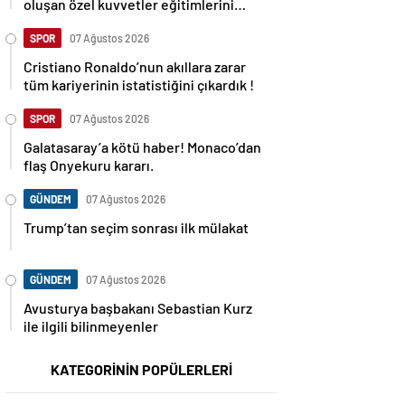
oluşan özel kuvvetler eğitimlerini
başlattı.
SPOR
07 Ağustos 2026
Cristiano Ronaldo’nun akıllara zarar
tüm kariyerinin istatistiğini çıkardık !
SPOR
07 Ağustos 2026
Galatasaray’a kötü haber! Monaco’dan
flaş Onyekuru kararı.
GÜNDEM
07 Ağustos 2026
Trump’tan seçim sonrası ilk mülakat
GÜNDEM
07 Ağustos 2026
Avusturya başbakanı Sebastian Kurz
ile ilgili bilinmeyenler
KATEGORİNİN POPÜLERLERİ