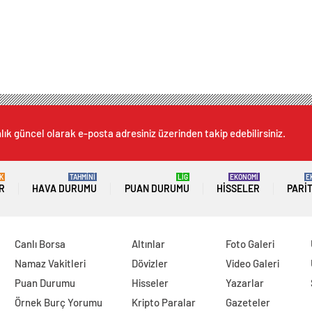
lık güncel olarak e-posta adresiniz üzerinden takip edebilirsiniz.
K
TAHMİNİ
LİG
EKONOMİ
E
R
HAVA DURUMU
PUAN DURUMU
HISSELER
PARI
Canlı Borsa
Altınlar
Foto Galeri
Namaz Vakitleri
Dövizler
Video Galeri
Puan Durumu
Hisseler
Yazarlar
Örnek Burç Yorumu
Kripto Paralar
Gazeteler