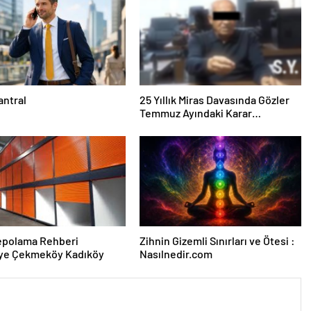
antral
25 Yıllık Miras Davasında Gözler
Temmuz Ayındaki Karar
Duruşmasına Çevrildi
epolama Rehberi
Zihnin Gizemli Sınırları ve Ötesi :
ye Çekmeköy Kadıköy
Nasılnedir.com