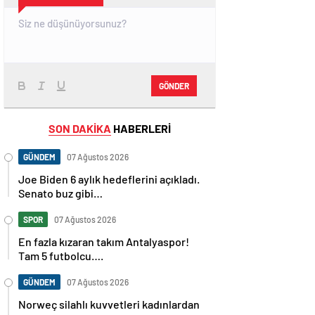
GÖNDER
SON DAKİKA
HABERLERİ
GÜNDEM
07 Ağustos 2026
Joe Biden 6 aylık hedeflerini açıkladı.
Senato buz gibi…
SPOR
07 Ağustos 2026
En fazla kızaran takım Antalyaspor!
Tam 5 futbolcu….
GÜNDEM
07 Ağustos 2026
Norweç silahlı kuvvetleri kadınlardan