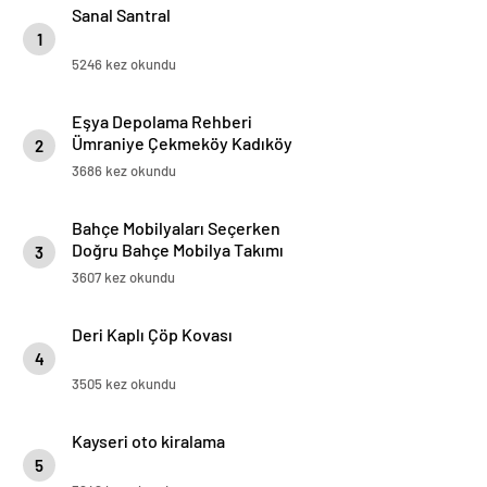
Sanal Santral
1
5246 kez okundu
Eşya Depolama Rehberi
Ümraniye Çekmeköy Kadıköy
2
3686 kez okundu
Bahçe Mobilyaları Seçerken
Doğru Bahçe Mobilya Takımı
3
Nasıl Seçilir
3607 kez okundu
Deri Kaplı Çöp Kovası
4
3505 kez okundu
Kayseri oto kiralama
5