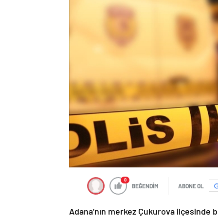
0
BEĞENDİM
ABONE OL
Adana’nın merkez Çukurova ilçesinde bıça