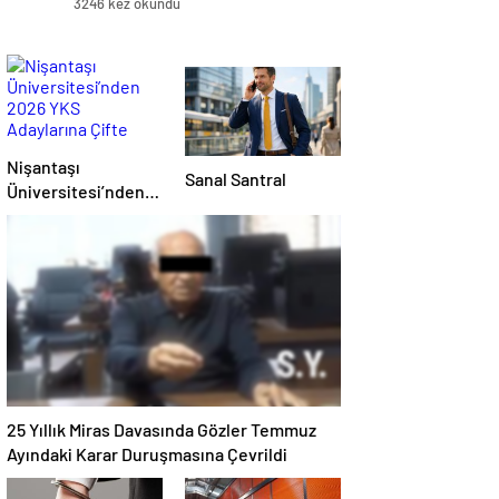
3246 kez okundu
Nişantaşı
Sanal Santral
Üniversitesi’nden
2026 YKS
Adaylarına Çifte
Güvence: Sabit
Ücret ve Kesintisiz
Burs
25 Yıllık Miras Davasında Gözler Temmuz
Ayındaki Karar Duruşmasına Çevrildi