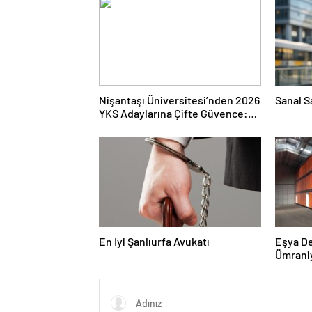
Nişantaşı Üniversitesi’nden 2026
Sanal S
YKS Adaylarına Çifte Güvence:
Sabit Ücret ve Kesintisiz Burs
En Iyi Şanlıurfa Avukatı
Eşya D
Ümrani