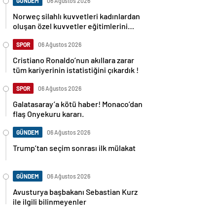
GÜNDEM
06 Ağustos 2026
Norweç silahlı kuvvetleri kadınlardan
oluşan özel kuvvetler eğitimlerini
başlattı.
SPOR
06 Ağustos 2026
Cristiano Ronaldo’nun akıllara zarar
tüm kariyerinin istatistiğini çıkardık !
SPOR
06 Ağustos 2026
Galatasaray’a kötü haber! Monaco’dan
flaş Onyekuru kararı.
GÜNDEM
06 Ağustos 2026
Trump’tan seçim sonrası ilk mülakat
GÜNDEM
06 Ağustos 2026
Avusturya başbakanı Sebastian Kurz
ile ilgili bilinmeyenler