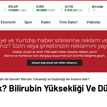
DOLAR
EURO
ALTIN
BITCOIN
47,5985
55,0680
6.533,43
%
0.06%
0.09%
0,57
Ekonomi
Spor
Kadın
Foto Galeri
Videolar
ubin Ne Demek? Bilirubin Yüksekliği Ve Düşüklüğü Ne Anlama Gelir?
? Bilirubin Yüksekliği Ve 