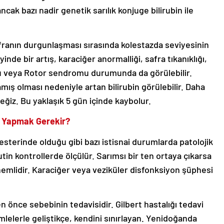
ncak bazı nadir genetik sarılık konjuge bilirubin ile
afranın durgunlaşması sırasında kolestazda seviyesinin
inde bir artış, karaciğer anormalliği, safra tıkanıklığı,
u veya Rotor sendromu durumunda da görülebilir.
ış olması nedeniyle artan bilirubin görülebilir. Daha
ğiz. Bu yaklaşık 5 gün içinde kaybolur.
e Yapmak Gerekir?
rimesterinde olduğu gibi bazı istisnai durumlarda patolojik
utin kontrollerde ölçülür. Sarımsı bir ten ortaya çıkarsa
emlidir. Karaciğer veya veziküler disfonksiyon şüphesi
n önce sebebinin tedavisidir. Gilbert hastalığı tedavi
lelerle geliştikçe, kendini sınırlayan. Yenidoğanda