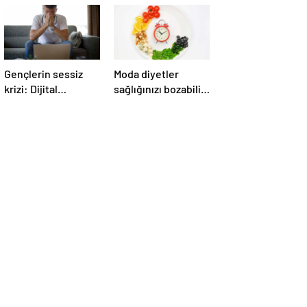
Gençlerin sessiz
Moda diyetler
krizi: Dijital
sağlığınızı bozabilir!
tükenmişlik
Kas kaybından
vitamin eksikliğine
bakın nelere yol
açıyor