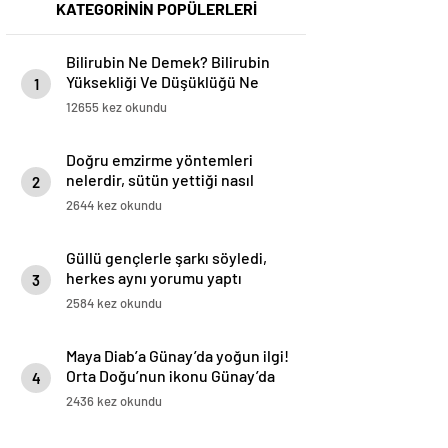
KATEGORİNİN POPÜLERLERİ
Bilirubin Ne Demek? Bilirubin
Yüksekliği Ve Düşüklüğü Ne
1
Anlama Gelir?
12655 kez okundu
Doğru emzirme yöntemleri
nelerdir, sütün yettiği nasıl
2
anlaşılır?
2644 kez okundu
Güllü gençlerle şarkı söyledi,
herkes aynı yorumu yaptı
3
2584 kez okundu
Maya Diab’a Günay’da yoğun ilgi!
Orta Doğu’nun ikonu Günay’da
4
hayran bıraktı!
2436 kez okundu