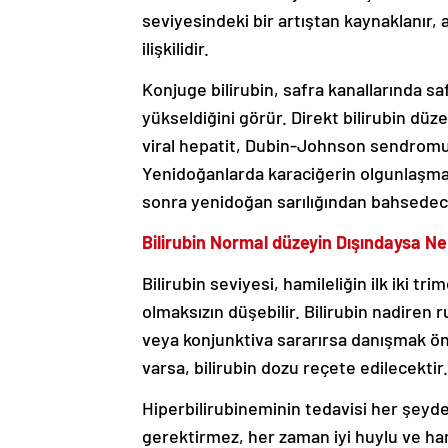
seviyesindeki bir artıştan kaynaklanır, a
ilişkilidir.
Konjuge bilirubin, safra kanallarında s
yükseldiğini görür. Direkt bilirubin düzey
viral hepatit, Dubin-Johnson sendrom
Yenidoğanlarda karaciğerin olgunlaşmam
sonra yenidoğan sarılığından bahsedece
Bilirubin Normal düzeyin Dışındaysa N
Bilirubin seviyesi, hamileliğin ilk iki t
olmaksızın düşebilir. Bilirubin nadiren r
veya konjunktiva sararırsa danışmak ön
varsa, bilirubin dozu reçete edilecektir.
Hiperbilirubineminin tedavisi her şeyde
gerektirmez, her zaman iyi huylu ve ham