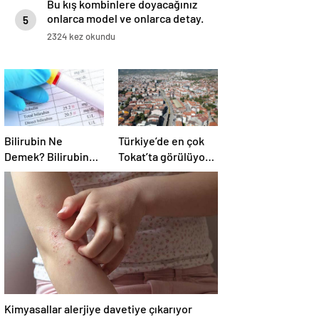
Bu kış kombinlere doyacağınız
onlarca model ve onlarca detay.
5
2324 kez okundu
Bilirubin Ne
Türkiye’de en çok
Demek? Bilirubin
Tokat’ta görülüyor;
Yüksekliği Ve
uzmanlar genetik
Düşüklüğü Ne
danışmanlık için
Anlama Gelir?
vatandaşları
uyarıyor! FMF
hastalığı alarmı
Kimyasallar alerjiye davetiye çıkarıyor