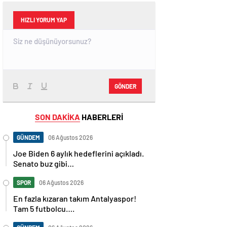
HIZLI YORUM YAP
GÖNDER
SON DAKİKA
HABERLERİ
GÜNDEM
06 Ağustos 2026
Joe Biden 6 aylık hedeflerini açıkladı.
Senato buz gibi…
SPOR
06 Ağustos 2026
En fazla kızaran takım Antalyaspor!
Tam 5 futbolcu….