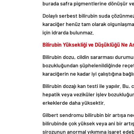
burada safra pigmentlerine dönüşür ve d
Dolaylı serbest bilirubin suda çözünmez
karaciğer henüz tam olarak olgunlaşmad
için idrarda bulunmaz.
Bilirubin Yüksekliği ve Düşüklüğü Ne A
Bilirubin dozu, cildin sararması durumu
bozukluğundan şüphelenildiğinde reçete 
karaciğerin ne kadar iyi çalıştığına bağ
Bilirubin dozajı kan testi ile yapılır. 
hepatik veya veziküler işlev bozukluğun
erkeklerde daha yüksektir.
Gilbert sendromu bilirubin bir artışa ned
bilirubinde çok yüksek veya ani bir artı
sirozunun anormal yıkımına işaret edebil