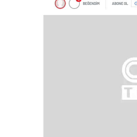
BEĞENDİM
ABONE OL