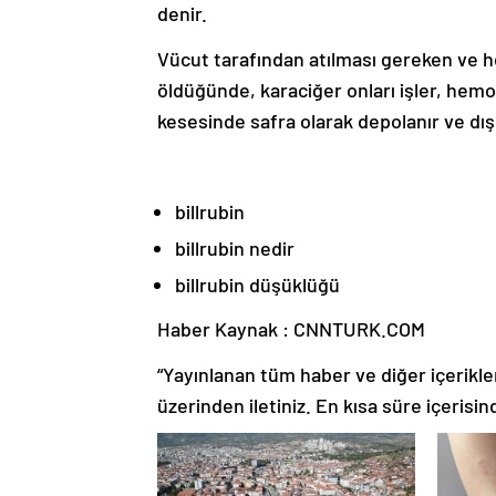
denir.
Vücut tarafından atılması gereken ve he
öldüğünde, karaciğer onları işler, hemo
kesesinde safra olarak depolanır ve dışkı
billrubin
billrubin nedir
billrubin düşüklüğü
Haber Kaynak : CNNTURK.COM
“Yayınlanan tüm haber ve diğer içerikler i
üzerinden iletiniz. En kısa süre içerisin