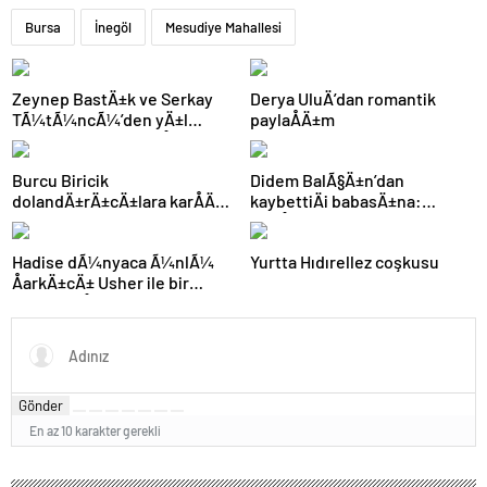
Bursa
İnegöl
Mesudiye Mahallesi
Zeynep BastÄ±k ve Serkay
Derya UluÄ’dan romantik
TÃ¼tÃ¼ncÃ¼’den yÄ±l
paylaÅÄ±m
dÃ¶nÃ¼mÃ¼ paylaÅÄ±mÄ±
Burcu Biricik
Didem BalÃ§Ä±n’dan
dolandÄ±rÄ±cÄ±lara karÅÄ±
kaybettiÄi babasÄ±na:
uyardÄ±
GidiÅler hep Ã§ok erken
Hadise dÃ¼nyaca Ã¼nlÃ¼
Yurtta Hıdırellez coşkusu
ÅarkÄ±cÄ± Usher ile bir
arada: YaÅayan efsane
Gönder
En az 10 karakter gerekli