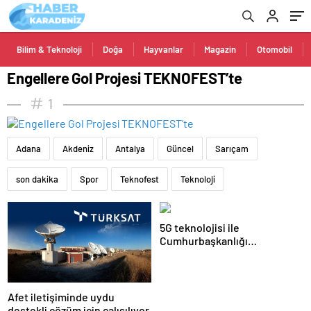
Bilim & Teknoloji
Doğa
Hayvanlar
Magazin
Otomobil
Engellere Gol Projesi TEKNOFEST’te
1
Adana
Akdeniz
Antalya
Güncel
Sarıçam
son dakika
Spor
Teknofest
Teknoloji
5G teknolojisi ile
Cumhurbaşkanlığı
Külliyesi’ndeki konser
AKM’ye taşındı
Afet iletişiminde uydu
destekli çözüm için çalışılıyor