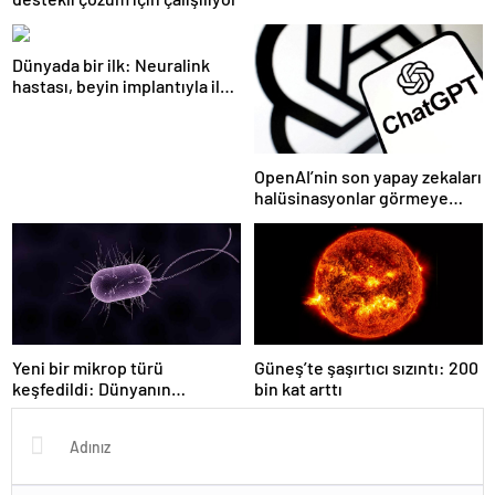
Dünyada bir ilk: Neuralink
hastası, beyin implantıyla ilk
kez YouTube videosu
hazırladı
OpenAI’nin son yapay zekaları
halüsinasyonlar görmeye
başladı
Yeni bir mikrop türü
Güneş’te şaşırtıcı sızıntı: 200
keşfedildi: Dünyanın
bin kat arttı
kurtuluşu artık zor değil, bu
bir devrim!