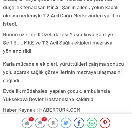
düşerek fenalaşan Mir Ali Şan’ın ailesi, yolun kapalı
olması nedeniyle 112 Acil Çağrı Merkezinden yardım
istedi.
Bunun üzerine İl Özel İdaresi Yüksekova Şantiye
Şefliği, UMKE ve 112 Acil Sağlık ekipleri mezraya
yönlendirildi.
Karla mücadele ekipleri, yürüttükleri çalışma sonucu
yolu açarak sağlık görevlilerinin mezraya ulaşmasını
sağladı.
Evde ilk müdahalesi yapılan çocuk, ambulansla
Yüksekova Devlet Hastanesine kaldırıldı.
Haber Kaynak : HABERTURK.COM
“Yayınlanan tüm haber ve diğer içerikler ile ilgili olarak
0
0
yasal bildirimlerinizi bize iletişim sayfası üzerinden