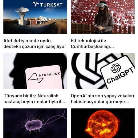
Afet iletişiminde uydu
5G teknolojisi ile
destekli çözüm için çalışılıyor
Cumhurbaşkanlığı
Külliyesi’ndeki konser
AKM’ye taşındı
Dünyada bir ilk: Neuralink
OpenAI’nin son yapay zekaları
hastası, beyin implantıyla ilk
halüsinasyonlar görmeye
kez YouTube videosu
başladı
hazırladı