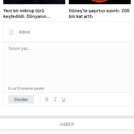
Yeni bir mikrop türü
Güneş’te şaşırtıcı sızıntı: 200
keşfedildi: Dünyanın
bin kat arttı
kurtuluşu artık zor değil, bu
bir devrim!
En az 10 karakter gerekli
Gönder
HABER