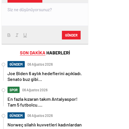
GÖNDER
SON DAKİKA
HABERLERİ
GÜNDEM
06 Ağustos 2026
Joe Biden 6 aylık hedeflerini açıkladı.
Senato buz gibi…
SPOR
06 Ağustos 2026
En fazla kızaran takım Antalyaspor!
Tam 5 futbolcu….
GÜNDEM
06 Ağustos 2026
Norweç silahlı kuvvetleri kadınlardan