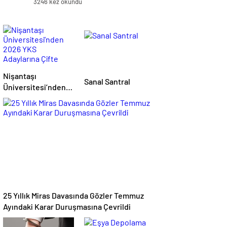
3246 kez okundu
Nişantaşı
Sanal Santral
Üniversitesi’nden
2026 YKS
Adaylarına Çifte
Güvence: Sabit
Ücret ve Kesintisiz
Burs
25 Yıllık Miras Davasında Gözler Temmuz
Ayındaki Karar Duruşmasına Çevrildi