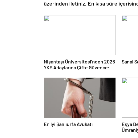
üzerinden iletiniz. En kısa süre içerisin
Nişantaşı Üniversitesi’nden 2026
Sanal S
YKS Adaylarına Çifte Güvence:
Sabit Ücret ve Kesintisiz Burs
En Iyi Şanlıurfa Avukatı
Eşya D
Ümrani