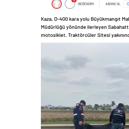
0
BEĞENDİM
ABONE OL
Kaza, D-400 kara yolu Büyükmangıt Mah
Müdürlüğü yönünde ilerleyen Sabahattin 
motosiklet, Traktörcüler Sitesi yakınınd