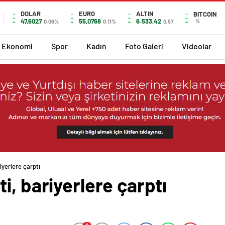
DOLAR
EURO
ALTIN
BITCOIN
47,6027
55,0768
6.533,42
%
0.06%
0.11%
0,57
Ekonomi
Spor
Kadın
Foto Galeri
Videolar
iyerlere çarptı
i, bariyerlere çarptı