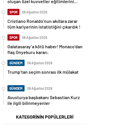
oluşan özel kuvvetler eğitimlerini
başlattı.
SPOR
06 Ağustos 2026
Cristiano Ronaldo’nun akıllara zarar
tüm kariyerinin istatistiğini çıkardık !
SPOR
06 Ağustos 2026
Galatasaray’a kötü haber! Monaco’dan
flaş Onyekuru kararı.
GÜNDEM
06 Ağustos 2026
Trump’tan seçim sonrası ilk mülakat
GÜNDEM
06 Ağustos 2026
Avusturya başbakanı Sebastian Kurz
ile ilgili bilinmeyenler
KATEGORİNİN POPÜLERLERİ