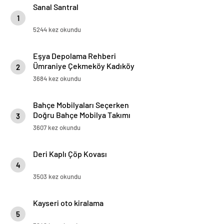
Sanal Santral
1
5244 kez okundu
Eşya Depolama Rehberi
Ümraniye Çekmeköy Kadıköy
2
3684 kez okundu
Bahçe Mobilyaları Seçerken
Doğru Bahçe Mobilya Takımı
3
Nasıl Seçilir
3607 kez okundu
Deri Kaplı Çöp Kovası
4
3503 kez okundu
Kayseri oto kiralama
5