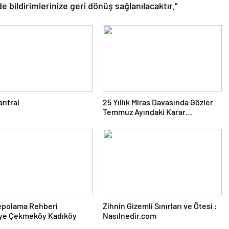
de bildirimlerinize geri dönüş sağlanılacaktır.”
antral
25 Yıllık Miras Davasında Gözler
Temmuz Ayındaki Karar
Duruşmasına Çevrildi
epolama Rehberi
Zihnin Gizemli Sınırları ve Ötesi :
ye Çekmeköy Kadıköy
Nasılnedir.com