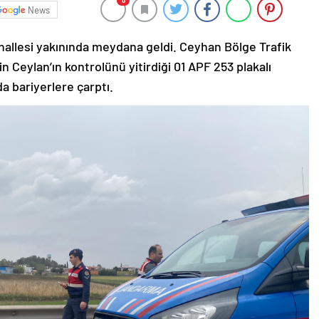
0
News
allesi yakınında meydana geldi. Ceyhan Bölge Trafik
Ceylan’ın kontrolünü yitirdiği 01 APF 253 plakalı
a bariyerlere çarptı.