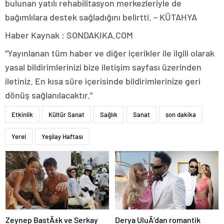
bulunan yatılı rehabilitasyon merkezleriyle de
bağımlılara destek sağladığını belirtti. – KÜTAHYA
Haber Kaynak : SONDAKIKA.COM
“Yayınlanan tüm haber ve diğer içerikler ile ilgili olarak
yasal bildirimlerinizi bize iletişim sayfası üzerinden
iletiniz. En kısa süre içerisinde bildirimlerinize geri
dönüş sağlanılacaktır.”
Etkinlik
Kültür Sanat
Sağlık
Sanat
son dakika
Yerel
Yeşilay Haftası
Zeynep BastÄ±k ve Serkay
Derya UluÄ’dan romantik