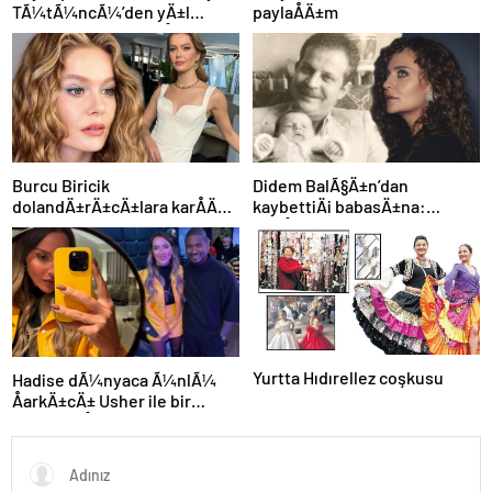
TÃ¼tÃ¼ncÃ¼’den yÄ±l
paylaÅÄ±m
dÃ¶nÃ¼mÃ¼ paylaÅÄ±mÄ±
Burcu Biricik
Didem BalÃ§Ä±n’dan
dolandÄ±rÄ±cÄ±lara karÅÄ±
kaybettiÄi babasÄ±na:
uyardÄ±
GidiÅler hep Ã§ok erken
Yurtta Hıdırellez coşkusu
Hadise dÃ¼nyaca Ã¼nlÃ¼
ÅarkÄ±cÄ± Usher ile bir
arada: YaÅayan efsane