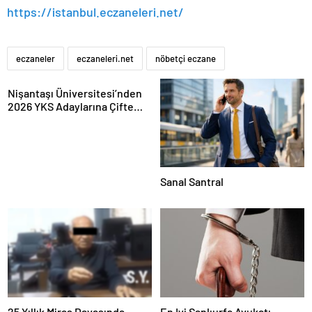
https://istanbul.eczaneleri.net/
eczaneler
eczaneleri.net
nöbetçi eczane
Nişantaşı Üniversitesi’nden
2026 YKS Adaylarına Çifte
Güvence: Sabit Ücret ve
Kesintisiz Burs
Sanal Santral
25 Yıllık Miras Davasında
En Iyi Şanlıurfa Avukatı