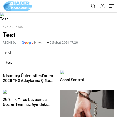
373 okunma
Test
7 Şubat 2024 17:28
ABONE OL
News
Test
test
Nişantaşı Üniversitesi’nden
Sanal Santral
2026 YKS Adaylarına Çifte
Güvence: Sabit Ücret ve
Kesintisiz Burs
25 Yıllık Miras Davasında
Gözler Temmuz Ayındaki
Karar Duruşmasına Çevrildi