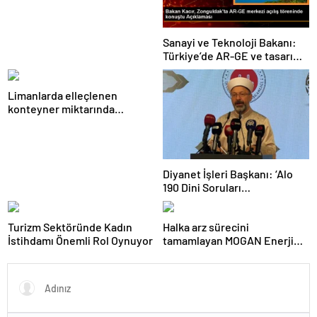
Yan Sanayi Fuarı İçin İş Birliği
Yapıldı
Sanayi ve Teknoloji Bakanı:
Türkiye’de AR-GE ve tasarım
merkezi sayısı 1600’ü geçti
Limanlarda elleçlenen
konteyner miktarında
şubatta rekor artış
Diyanet İşleri Başkanı: ‘Alo
190 Dini Soruları
Cevaplandırma Hattı’
Ramazan boyunca hizmette
Turizm Sektöründe Kadın
Halka arz sürecini
olacak
İstihdamı Önemli Rol Oynuyor
tamamlayan MOGAN Enerji
#MOGAN koduyla Borsa
İstanbul’da işlem görmeye
başladı