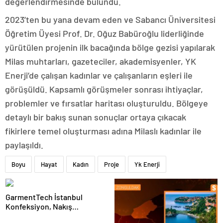
değerlendirmesinde bulundu.
2023’ten bu yana devam eden ve Sabancı Üniversitesi
Öğretim Üyesi Prof. Dr. Oğuz Babüroğlu liderliğinde
yürütülen projenin ilk bacağında bölge gezisi yapılarak
Milas muhtarları, gazeteciler, akademisyenler, YK
Enerji’de çalışan kadınlar ve çalışanların eşleri ile
görüşüldü. Kapsamlı görüşmeler sonrası ihtiyaçlar,
problemler ve fırsatlar haritası oluşturuldu. Bölgeye
detaylı bir bakış sunan sonuçlar ortaya çıkacak
fikirlere temel oluşturması adına Milaslı kadınlar ile
paylaşıldı.
Boyu
Hayat
Kadın
Proje
Yk Enerji
GarmentTech İstanbul
Konfeksiyon, Nakış
Makineleri Yedek Parça ve