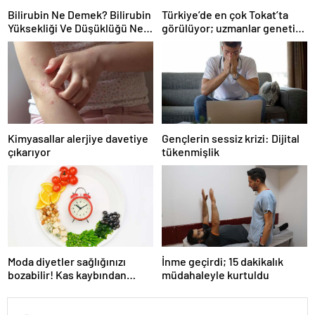
Bilirubin Ne Demek? Bilirubin
Türkiye’de en çok Tokat’ta
Yüksekliği Ve Düşüklüğü Ne
görülüyor; uzmanlar genetik
Anlama Gelir?
danışmanlık için vatandaşları
uyarıyor! FMF hastalığı alarmı
Kimyasallar alerjiye davetiye
Gençlerin sessiz krizi: Dijital
çıkarıyor
tükenmişlik
Moda diyetler sağlığınızı
İnme geçirdi; 15 dakikalık
bozabilir! Kas kaybından
müdahaleyle kurtuldu
vitamin eksikliğine bakın
nelere yol açıyor