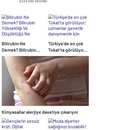
2324 kez okundu
Bilirubin Ne
Türkiye’de en çok
Demek? Bilirubin
Tokat’ta görülüyor;
Yüksekliği Ve
uzmanlar genetik
Düşüklüğü Ne
danışmanlık için
Anlama Gelir?
vatandaşları
uyarıyor! FMF
hastalığı alarmı
Kimyasallar alerjiye davetiye çıkarıyor