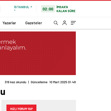
İMSAK'A
İSTANBUL
02:00
KALAN SÜRE
°
Yazarlar
Gazeteler
319 kez okundu
|
Güncelleme: 10 Mart 2025 01:48
du
HIZLI YORUM YAP