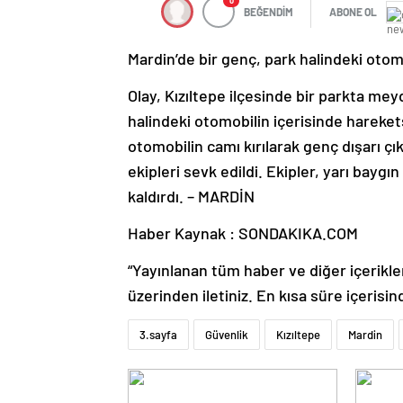
0
BEĞENDİM
ABONE OL
Mardin’de bir genç, park halindeki otom
Olay, Kızıltepe ilçesinde bir parkta mey
halindeki otomobilin içerisinde harekets
otomobilin camı kırılarak genç dışarı çık
ekipleri sevk edildi. Ekipler, yarı bayg
kaldırdı. – MARDİN
Haber Kaynak : SONDAKIKA.COM
“Yayınlanan tüm haber ve diğer içerikler i
üzerinden iletiniz. En kısa süre içerisin
3.sayfa
Güvenlik
Kızıltepe
Mardin