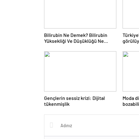
Bilirubin Ne Demek? Bilirubin
Türkiye
Yüksekliği Ve Düşüklüğü Ne
görülüy
Anlama Gelir?
danışma
uyarıyo
Gençlerin sessiz krizi: Dijital
Moda di
tükenmişlik
bozabil
eksikli
açıyor