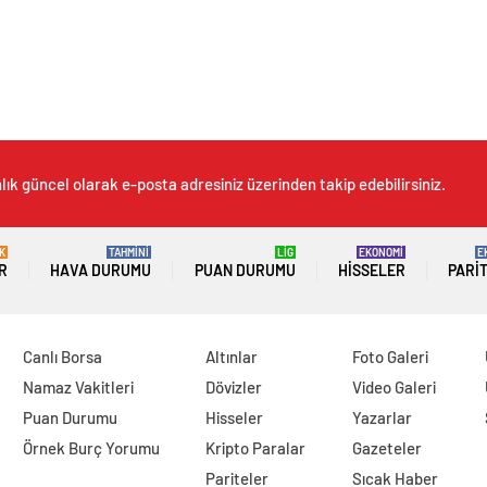
lık güncel olarak e-posta adresiniz üzerinden takip edebilirsiniz.
K
TAHMİNİ
LİG
EKONOMİ
E
R
HAVA DURUMU
PUAN DURUMU
HISSELER
PARI
Canlı Borsa
Altınlar
Foto Galeri
Namaz Vakitleri
Dövizler
Video Galeri
Puan Durumu
Hisseler
Yazarlar
Örnek Burç Yorumu
Kripto Paralar
Gazeteler
Pariteler
Sıcak Haber