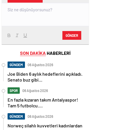
GÖNDER
SON DAKİKA
HABERLERİ
GÜNDEM
06 Ağustos 2026
Joe Biden 6 aylık hedeflerini açıkladı.
Senato buz gibi…
SPOR
06 Ağustos 2026
En fazla kızaran takım Antalyaspor!
Tam 5 futbolcu….
GÜNDEM
06 Ağustos 2026
Norweç silahlı kuvvetleri kadınlardan