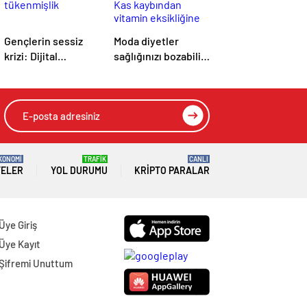
Gençlerin sessiz
Moda diyetler
krizi: Dijital
sağlığınızı bozabilir!
tükenmişlik
Kas kaybından
vitamin eksikliğine
bakın nelere yol
açıyor
KONOMİ
TRAFİK
CANLI
TELER
YOL DURUMU
KRIPTO PARALAR
Üye Giriş
Üye Kayıt
Şifremi Unuttum