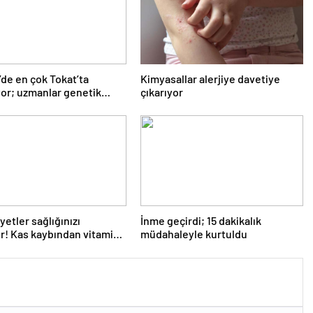
’de en çok Tokat’ta
Kimyasallar alerjiye davetiye
or; uzmanlar genetik
çıkarıyor
nlık için vatandaşları
r! FMF hastalığı alarmı
yetler sağlığınızı
İnme geçirdi; 15 dakikalık
ir! Kas kaybından vitamin
müdahaleyle kurtuldu
ğine bakın nelere yol