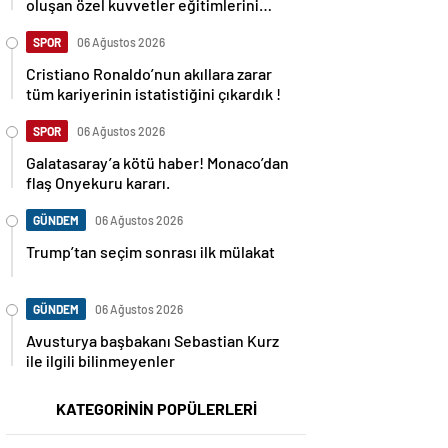
oluşan özel kuvvetler eğitimlerini
başlattı.
SPOR
06 Ağustos 2026
Cristiano Ronaldo’nun akıllara zarar
tüm kariyerinin istatistiğini çıkardık !
SPOR
06 Ağustos 2026
Galatasaray’a kötü haber! Monaco’dan
flaş Onyekuru kararı.
GÜNDEM
06 Ağustos 2026
Trump’tan seçim sonrası ilk mülakat
GÜNDEM
06 Ağustos 2026
Avusturya başbakanı Sebastian Kurz
ile ilgili bilinmeyenler
KATEGORİNİN POPÜLERLERİ