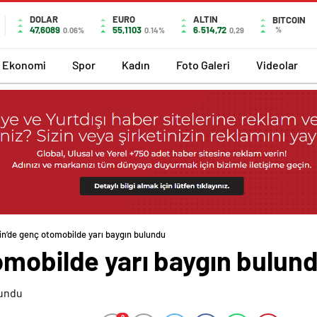
DOLAR
EURO
ALTIN
BITCOIN
47,6089
55,1103
6.514,72
%
0.06%
0.14%
0,29
Ekonomi
Spor
Kadın
Foto Galeri
Videolar
in’de genç otomobilde yarı baygın bulundu
omobilde yarı baygın bulun