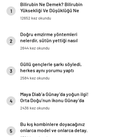
Bilirubin Ne Demek? Bilirubin
Yüksekliği Ve Düşüklüğü Ne
1
Anlama Gelir?
12652 kez okundu
Doğru emzirme yöntemleri
nelerdir, sütün yettiği nasıl
2
anlaşılır?
2644 kez okundu
Güllü gençlerle şarkı söyledi,
herkes aynı yorumu yaptı
3
2584 kez okundu
Maya Diab’a Günay’da yoğun ilgi!
Orta Doğu’nun ikonu Günay’da
4
hayran bıraktı!
2436 kez okundu
Bu kış kombinlere doyacağınız
onlarca model ve onlarca detay.
5